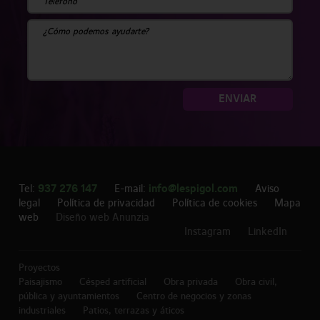
ENVIAR
937 276 147
info@lespigol.com
Tel:
E-mail:
Aviso
legal
Política de privacidad
Política de cookies
Mapa
web
Diseño web Anunzia
Instagram
LinkedIn
Proyectos
Paisajismo
Césped artificial
Obra privada
Obra civil,
pública y ayuntamientos
Centro de negocios y zonas
industriales
Patios, terrazas y áticos