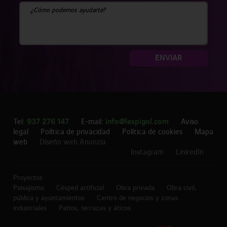
ENVIAR
937 276 147
info@lespigol.com
Tel:
E-mail:
Aviso
legal
Política de privacidad
Política de cookies
Mapa
web
Diseño web Anunzia
Instagram
LinkedIn
Proyectos
Paisajismo
Césped artificial
Obra privada
Obra civil,
pública y ayuntamientos
Centro de negocios y zonas
industriales
Patios, terrazas y áticos