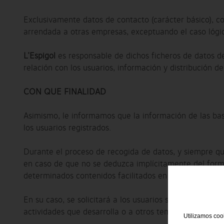
Exclusivamente datos de contacto (carácter básico), c
arrendada a otras empresas, exceptuando el caso lógico
L’Espigol
es responsable de dichos ficheros de datos d
relación con los usuarios, información y distribución de
CON QUE FINALIDAD
Asimismo, le informamos que la información de las base
los usuarios registrados.
Durante el proceso de recogida de datos, y siempre que 
en caso de que no se deduzca implícitamente del formu
determinados contenidos facilitados en los websites.
En su caso, se solicitará a los usuarios su consentimi
actividades que desarrolla o a otros temas relacionado
Utilizamos cook