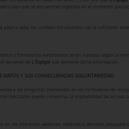
ridad competente en cada momento. Es por ello que
L’Espigol
prudenciales que se encuentran vigentes en el momento precis
a página web, los cambios introducidos con la suficiente ante
ónico o formularios electrónicos serán tratados según la nor
 el personal de
L’Espigol
que gestione dicha información.
S DATOS Y SUS CONSECUENCIAS VOLUNTARIEDAD
uestas a las preguntas planteadas en los formularios de reco
 datos solicitados puede comportar la imposibilidad de acceso a
s en los diferentes websites, relativos a servicios prestados