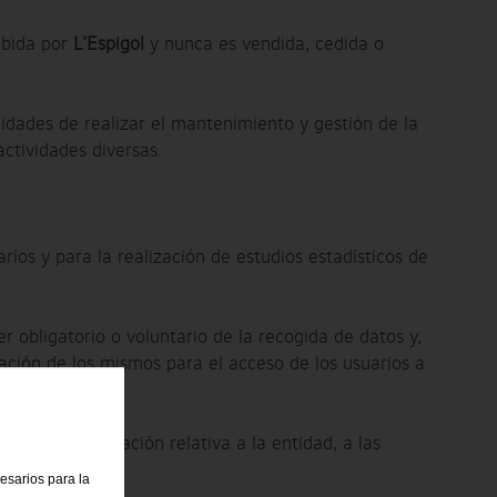
ibida por
L’Espigol
y nunca es vendida, cedida o
alidades de realizar el mantenimiento y gestión de la
actividades diversas.
ios y para la realización de estudios estadísticos de
r obligatorio o voluntario de la recogida de datos y,
ción de los mismos para el acceso de los usuarios a
mitirle información relativa a la entidad, a las
cesarios para la