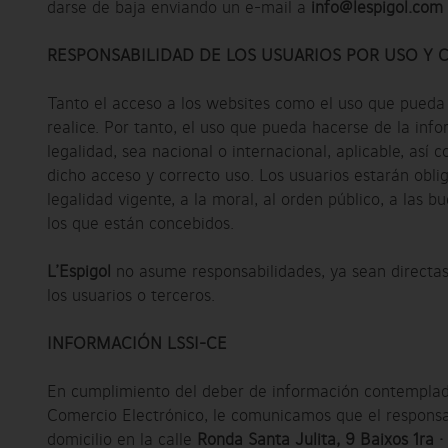
darse de baja enviando un e-mail a
info@lespigol.com
RESPONSABILIDAD DE LOS USUARIOS POR USO Y
Tanto el acceso a los websites como el uso que pueda r
realice. Por tanto, el uso que pueda hacerse de la inf
legalidad, sea nacional o internacional, aplicable, así
dicho acceso y correcto uso. Los usuarios estarán oblig
legalidad vigente, a la moral, al orden público, a las 
los que están concebidos.
L’Espigol
no asume responsabilidades, ya sean directas 
los usuarios o terceros.
INFORMACIÓN LSSI-CE
En cumplimiento del deber de información contemplado e
Comercio Electrónico, le comunicamos que el responsa
domicilio en la calle
Ronda Santa Julita, 9 Baixos 1ra ·