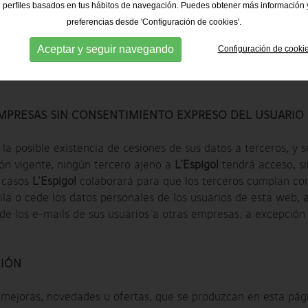
 perfiles basados en tus hábitos de navegación. Puedes obtener más información y
 ESTÉN INSCRITOS EN UN FICHERO
preferencias desde 'Configuración de cookies'.
Aceptar y seguir navegando
Configuración de cooki
s de captación de datos implica el aceptar las presentes cond
e uso y aviso legal de las mismas y que se compromete a su 
EMPRESAS SIN CONSENTIMIENTO EXPRESO DEL USUARIO
la posible existencia de cesiones de sus datos a terceros, y
ión vigente, ningún tercero ajeno a
L’Espigol
tendrá acceso, si
s casos
L’Espigol
colaborará para que los terceros cumplan con l
ila o cede los datos personales de los usuarios de esta web, 
de los e-mails de sus usuarios a otras empresas, a excepción
CIÓN
 mejoras, novedades u ofertas, que se produzcan en esta pá