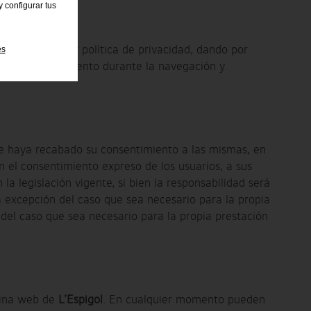
 configurar tus
es
iciones de uso y política de privacidad, dando por
entero cumplimiento durante la navegación y
 se haya recabado su consentimiento a las mismas, en
n el consentimiento expreso de los usuarios, a sus
a legislación vigente, si bien la responsabilidad será
a excepción del caso que sea necesario para la propia
 del caso que sea necesario para la propia prestación
gina web de
L’Espigol
. En cualquier momento pueden