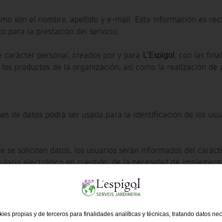
omo son el nombre, apellido y e-mail. Esta información es rec
 para la prestación del servicio.
e carácter personal, creados por y para
L’Espigol
, con las fin
 los productos de la organización, así como la realización de 
s de datos podrá ser usada para la identificación de los usuar
se soliciten datos, los usuarios serán informados del carácte
lario electrónico en cuestión, de la necesidad de implementa
ento para que
L’Espigol
pueda hacer uso de sus datos a fin de re
s.
ies propias y de terceros para finalidades analíticas y técnicas, tratando datos ne