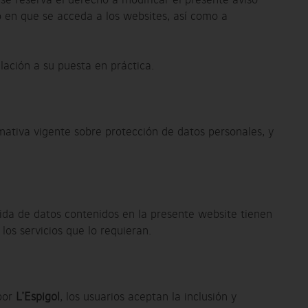
se reserva el derecho a modificar el presente aviso
o en que se acceda a los websites, así como a
lación a su puesta en práctica.
mativa vigente sobre protección de datos personales, y
gida de datos contenidos en la presente website tienen
 los servicios que lo requieran.
 por
L’Espigol
, los usuarios aceptan la inclusión y