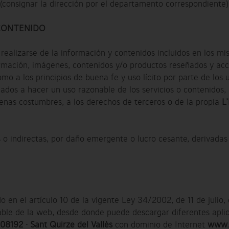
(consignar la dirección por el departamento correspondiente)
 CONTENIDO
ealizarse de la información y contenidos incluidos en los mis
ormación, imágenes, contenidos y/o productos reseñados y acc
 como a los principios de buena fe y uso lícito por parte de l
ados a hacer un uso razonable de los servicios o contenidos, 
buenas costumbres, a los derechos de terceros o de la propia
L
o indirectas, por daño emergente o lucro cesante, derivadas 
n el artículo 10 de la vigente Ley 34/2002, de 11 de julio, 
ble de la web, desde donde puede descargar diferentes apli
 08192 · Sant Quirze del Vallès
con dominio de Internet
www.l