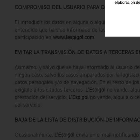
elaboración de
COMPROMISO DEL USUARIO PARA QUE SUS DATOS
El introducir los datos en alguna o algunas de las hoja
entendido que ha sido informado de las condiciones d
participación en
www.lespigol.com
.
EVITAR LA TRANSMISIÓN DE DATOS A TERCERAS 
Asimismo, y salvo que se haya informado al usuario de 
ningún caso, salvo los casos amparados por la legislac
datos personales y/o de navegación. En el resto de lo
exigible a los citados terceros.
L’Espigol
no vende, alqu
prestación del servicio.
L’Espigol
no vende, alquila o ce
del servicio.
BAJA DE LA LISTA DE DISTRIBUCIÓN DE INFORMA
Ocasionalmente,
L’Espigol
envía un e-mail notificando