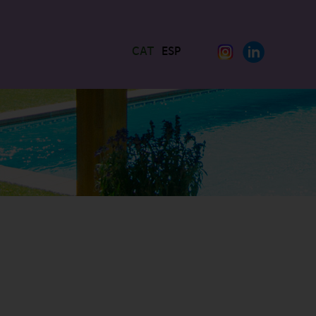
CAT
ESP