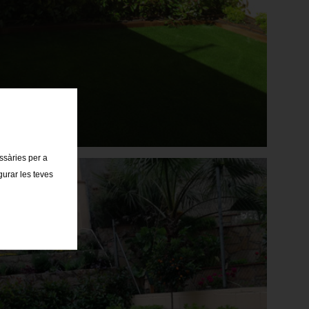
essàries per a
gurar les teves