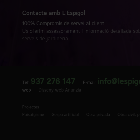
Contacte amb L'Espigol
100% Compromís de servei al client
Us oferim assessorament i informació detallada sob
serveis de jardineria.
937 276 147
info@lespig
Tel:
E-mail:
web
Disseny web Anunzia
Projectes
Paisatgisme
Gespa artificial
Obra privada
Obra civil, 