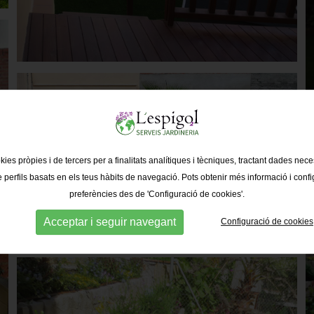
kies pròpies i de tercers per a finalitats analítiques i tècniques, tractant dades nec
e perfils basats en els teus hàbits de navegació. Pots obtenir més informació i confi
preferències des de 'Configuració de cookies'.
Acceptar i seguir navegant
Configuració de cookies